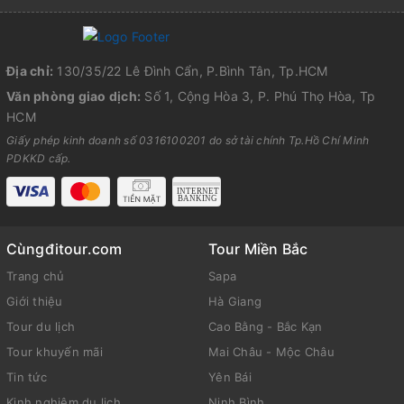
Địa chỉ:
130/35/22 Lê Đình Cẩn, P.Bình Tân, Tp.HCM
Văn phòng giao dịch:
Số 1, Cộng Hòa 3, P. Phú Thọ Hòa, Tp
HCM
Giấy phép kinh doanh số 0316100201 do sở tài chính Tp.Hồ Chí Minh
PDKKD cấp.
Cùngđitour.com
Tour Miền Bắc
Trang chủ
Sapa
Giới thiệu
Hà Giang
Tour du lịch
Cao Bằng - Bắc Kạn
Tour khuyến mãi
Mai Châu - Mộc Châu
Tin tức
Yên Bái
Kinh nghiệm du lịch
Ninh Bình