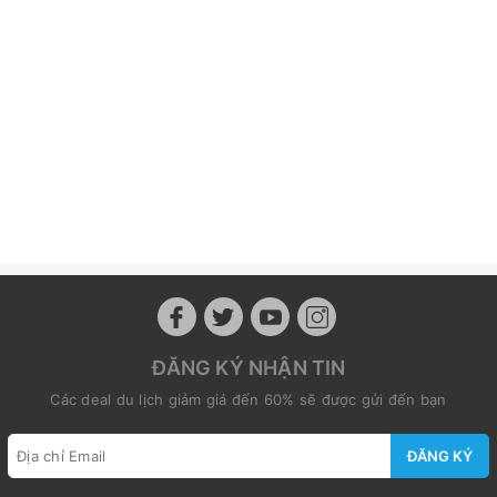
ĐĂNG KÝ NHẬN TIN
Các deal du lịch giảm giá đến 60% sẽ được gửi đến bạn
ĐĂNG KÝ