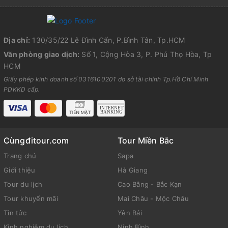
Địa chỉ:
130/35/22 Lê Đình Cẩn, P.Bình Tân, Tp.HCM
Văn phòng giao dịch:
Số 1, Cộng Hòa 3, P. Phú Thọ Hòa, Tp
HCM
Giấy phép kinh doanh số 0316100201 do sở tài chính Tp.Hồ Chí Minh
PDKKD cấp.
Cùngđitour.com
Tour Miền Bắc
Trang chủ
Sapa
Giới thiệu
Hà Giang
Tour du lịch
Cao Bằng - Bắc Kạn
Tour khuyến mãi
Mai Châu - Mộc Châu
Tin tức
Yên Bái
Kinh nghiệm du lịch
Ninh Bình