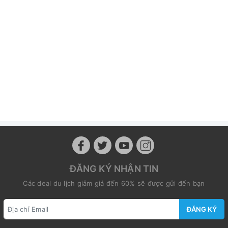
ĐĂNG KÝ NHẬN TIN
Các deal du lịch giảm giá đến 60% sẽ được gửi đến bạn
ĐĂNG KÝ